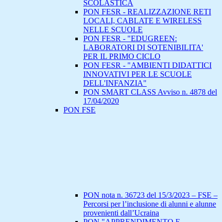
SCOLASTICA
PON FESR - REALIZZAZIONE RETI
LOCALI, CABLATE E WIRELESS
NELLE SCUOLE
PON FESR - "EDUGREEN:
LABORATORI DI SOTENIBILITA'
PER IL PRIMO CICLO
PON FESR - "AMBIENTI DIDATTICI
INNOVATIVI PER LE SCUOLE
DELL'INFANZIA"
PON SMART CLASS Avviso n. 4878 del
17/04/2020
PON FSE
PON nota n. 36723 del 15/3/2023 – FSE –
Percorsi per l’inclusione di alunni e alunne
provenienti dall’Ucraina
PON "APPRENDIMENTO E