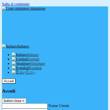
Salta al contenuto
Italiano
Italiano
English
Shqiptare
Română
සිංහල
Accedi
Accedi
button close
×
Nome Utente