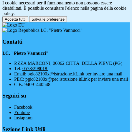
I cookie necessari per il funzionamento non possono essere
disabilitati. È possibile consultare l'elenco nella pagina della cookie
policy.
Accetta tutti
Salva le preferenze
I.C. "Pietro Vannucci"
Contatti
I.C. "Pietro Vannucci"
P.ZZA MARCONI, 06062 CITTA' DELLA PIEVE (PG)
Tel:
0578/298018
Email:
pgic82100x@istruzione.it
Link per inviare una mail
PEC:
pgic82100x@pec.istruzione.it
Link per inviare una mail
C.F.: 94091440548
Seguici su
Facebook
Youtube
Instagram
Sezione Link Utili