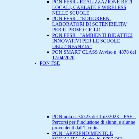
PON FESR - REALIZZAZIONE RETI
LOCALI, CABLATE E WIRELESS
NELLE SCUOLE
PON FESR - "EDUGREEN:
LABORATORI DI SOTENIBILITA'
PER IL PRIMO CICLO
PON FESR - "AMBIENTI DIDATTICI
INNOVATIVI PER LE SCUOLE
DELL'INFANZIA"
PON SMART CLASS Avviso n. 4878 del
17/04/2020
PON FSE
PON nota n. 36723 del 15/3/2023 – FSE –
Percorsi per l’inclusione di alunni e alunne
provenienti dall’Ucraina
PON "APPRENDIMENTO E
SOCIALITA" Avviso N. 9707 DEL