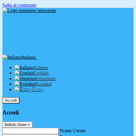
Salta al contenuto
Italiano
Italiano
English
Shqiptare
Română
සිංහල
Accedi
Accedi
button close
×
Nome Utente