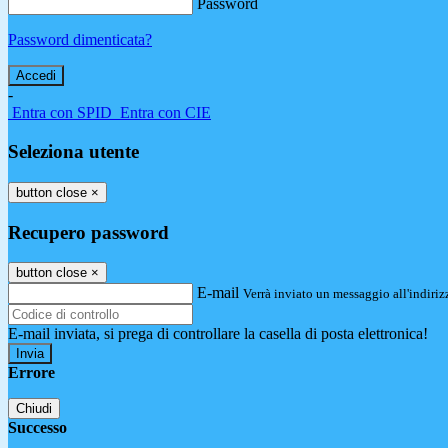
Password
Password dimenticata?
-
Entra con SPID
Entra con CIE
Seleziona utente
button close
×
Recupero password
button close
×
E-mail
Verrà inviato un messaggio all'indirizz
E-mail inviata, si prega di controllare la casella di posta elettronica!
Errore
Chiudi
Successo