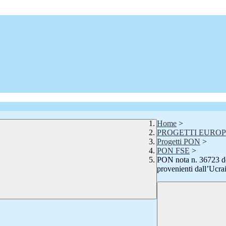
Home
>
PROGETTI EUROP
Progetti PON
>
PON FSE
>
PON nota n. 36723 del
provenienti dall’Ucra