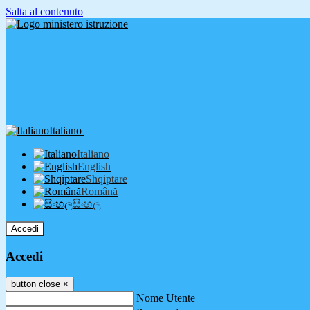
Salta al contenuto
Italiano
Italiano
English
Shqiptare
Română
සිංහල
Accedi
Accedi
button close
×
Nome Utente