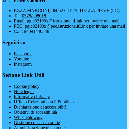
I.C. "Pietro Vannucci"
P.ZZA MARCONI, 06062 CITTA' DELLA PIEVE (PG)
Tel:
0578/298018
Email:
pgic82100x@istruzione.it
Link per inviare una mail
PEC:
pgic82100x@pec.istruzione.it
Link per inviare una mail
C.F.: 94091440548
Seguici su
Facebook
Youtube
Instagram
Sezione Link Utili
Cookie policy
Note legali
Informativa Privacy
Ufficio Relazioni con il Pubblico
Dichiarazione di accessibilità
Obiettivi di accessibilità
Whistleblowing
Gestione consensi cookie
Amministrazione trasparente