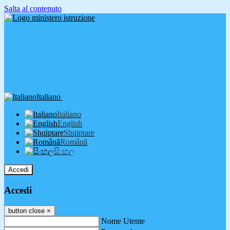
Salta al contenuto
Italiano
Italiano
English
Shqiptare
Română
සිංහල
Accedi
Accedi
button close
×
Nome Utente