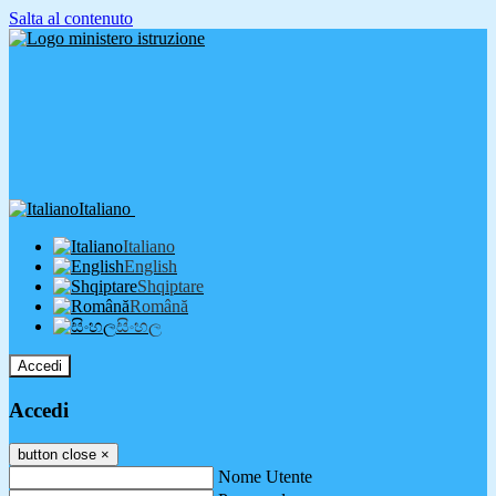
Salta al contenuto
Italiano
Italiano
English
Shqiptare
Română
සිංහල
Accedi
Accedi
button close
×
Nome Utente