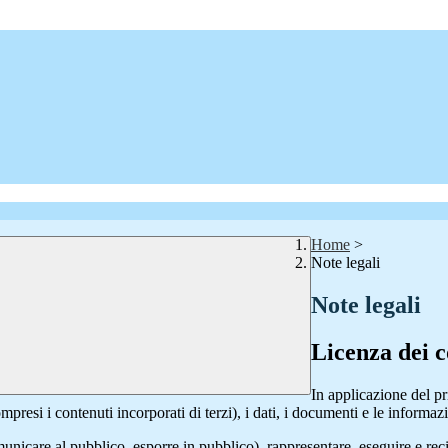
Home
>
Note legali
Note legali
Licenza dei c
In applicazione del pr
si i contenuti incorporati di terzi), i dati, i documenti e le informazi
comunicare al pubblico, esporre in pubblico), rappresentare, eseguire e r