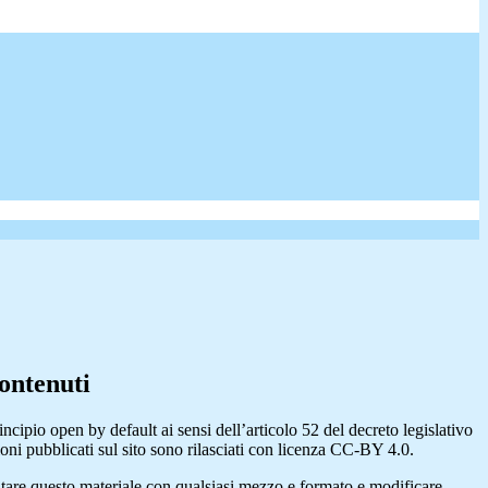
ontenuti
incipio open by default ai sensi dell’articolo 52 del decreto legislativo
oni pubblicati sul sito sono rilasciati con licenza CC-BY 4.0.
ecitare questo materiale con qualsiasi mezzo e formato e modificare