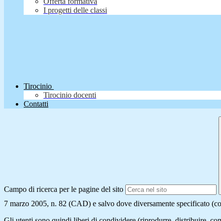
Offerta formativa
I progetti delle classi
Tirocinio
Tirocinio docenti
Contatti
Campo di ricerca per le pagine del sito
7 marzo 2005, n. 82 (CAD) e salvo dove diversamente specificato (compre
Gli utenti sono quindi liberi di condividere (riprodurre, distribuire, 