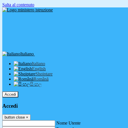
Salta al contenuto
Italiano
Italiano
English
Shqiptare
Română
සිංහල
Accedi
Accedi
button close
×
Nome Utente