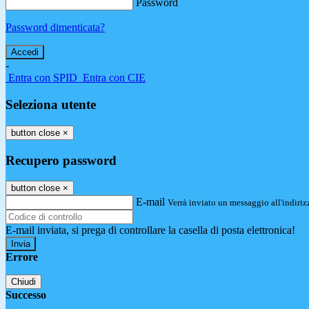
Password
Password dimenticata?
-
Entra con SPID
Entra con CIE
Seleziona utente
button close
×
Recupero password
button close
×
E-mail
Verrà inviato un messaggio all'indirizz
E-mail inviata, si prega di controllare la casella di posta elettronica!
Errore
Chiudi
Successo