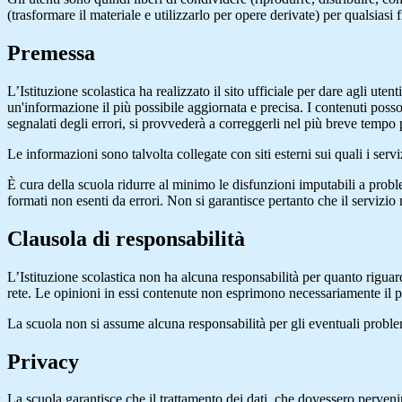
(trasformare il materiale e utilizzarlo per opere derivate) per qualsiasi
Premessa
L’Istituzione scolastica ha realizzato il sito ufficiale per dare agli ut
un'informazione il più possibile aggiornata e precisa. I contenuti poss
segnalati degli errori, si provvederà a correggerli nel più breve tempo 
Le informazioni sono talvolta collegate con siti esterni sui quali i serv
È cura della scuola ridurre al minimo le disfunzioni imputabili a problemi
formati non esenti da errori. Non si garantisce pertanto che il servizio
Clausola di responsabilità
L’Istituzione scolastica non ha alcuna responsabilità per quanto riguarda
rete. Le opinioni in essi contenute non esprimono necessariamente il pu
La scuola non si assume alcuna responsabilità per gli eventuali problemi 
Privacy
La scuola garantisce che il trattamento dei dati, che dovessero pervenir