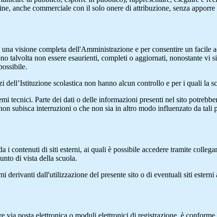
 fine, anche commerciale con il solo onere di attribuzione, senza apporre 
enti una visione completa dell'Amministrazione e per consentire un facile ac
ono talvolta non essere esaurienti, completi o aggiornati, nonostante vi
possibile.
izi dell’Istituzione scolastica non hanno alcun controllo e per i quali la
 tecnici. Parte dei dati o delle informazioni presenti nel sito potrebbero 
 non subisca interruzioni o che non sia in altro modo influenzato da tali 
 i contenuti di siti esterni, ai quali è possibile accedere tramite collegam
nto di vista della scuola.
derivanti dall'utilizzazione del presente sito o di eventuali siti esterni 
e via posta elettronica o moduli elettronici di registrazione, è conforme