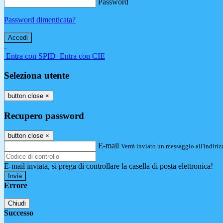
Password
Password dimenticata?
-
Entra con SPID
Entra con CIE
Seleziona utente
button close
×
Recupero password
button close
×
E-mail
Verrà inviato un messaggio all'indirizz
E-mail inviata, si prega di controllare la casella di posta elettronica!
Errore
Chiudi
Successo