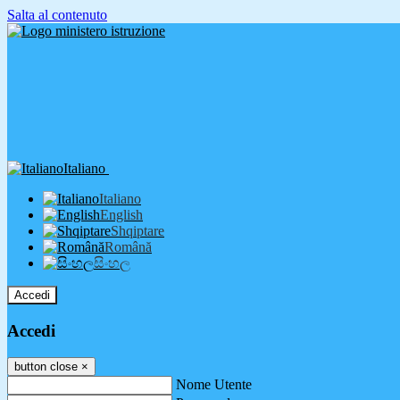
Salta al contenuto
Italiano
Italiano
English
Shqiptare
Română
සිංහල
Accedi
Accedi
button close
×
Nome Utente