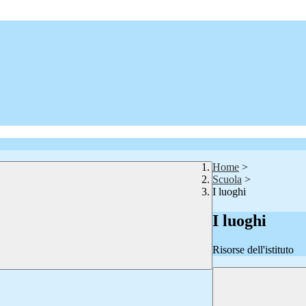
Home
>
Scuola
>
I luoghi
I luoghi
Risorse dell'istituto