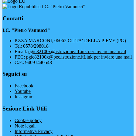
I.C. "Pietro Vannucci"
Contatti
I.C. "Pietro Vannucci"
P.ZZA MARCONI, 06062 CITTA' DELLA PIEVE (PG)
Tel:
0578/298018
Email:
pgic82100x@istruzione.it
Link per inviare una mail
PEC:
pgic82100x@pec.istruzione.it
Link per inviare una mail
C.F.: 94091440548
Seguici su
Facebook
Youtube
Instagram
Sezione Link Utili
Cookie policy
Note legali
Informativa Privacy