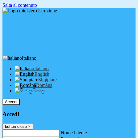
Salta al contenuto
Italiano
Italiano
English
Shqiptare
Română
සිංහල
Accedi
Accedi
button close
×
Nome Utente