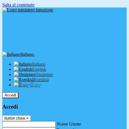
Salta al contenuto
Italiano
Italiano
English
Shqiptare
Română
සිංහල
Accedi
Accedi
button close
×
Nome Utente