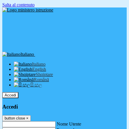
Salta al contenuto
Italiano
Italiano
English
Shqiptare
Română
සිංහල
Accedi
Accedi
button close
×
Nome Utente