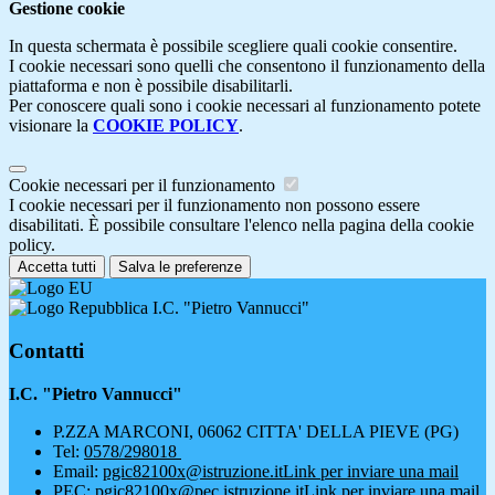
Gestione cookie
In questa schermata è possibile scegliere quali cookie consentire.
I cookie necessari sono quelli che consentono il funzionamento della
piattaforma e non è possibile disabilitarli.
Per conoscere quali sono i cookie necessari al funzionamento potete
visionare la
COOKIE POLICY
.
Cookie necessari per il funzionamento
I cookie necessari per il funzionamento non possono essere
disabilitati. È possibile consultare l'elenco nella pagina della cookie
policy.
Accetta tutti
Salva le preferenze
I.C. "Pietro Vannucci"
Contatti
I.C. "Pietro Vannucci"
P.ZZA MARCONI, 06062 CITTA' DELLA PIEVE (PG)
Tel:
0578/298018
Email:
pgic82100x@istruzione.it
Link per inviare una mail
PEC:
pgic82100x@pec.istruzione.it
Link per inviare una mail