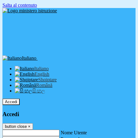
Salta al contenuto
Italiano
Italiano
English
Shqiptare
Română
සිංහල
Accedi
Accedi
button close
×
Nome Utente