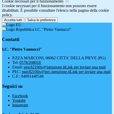
Cookie necessari per il funzionamento
I cookie necessari per il funzionamento non possono essere
disabilitati. È possibile consultare l'elenco nella pagina della cookie
policy.
Accetta tutti
Salva le preferenze
I.C. "Pietro Vannucci"
Contatti
I.C. "Pietro Vannucci"
P.ZZA MARCONI, 06062 CITTA' DELLA PIEVE (PG)
Tel:
0578/298018
Email:
pgic82100x@istruzione.it
Link per inviare una mail
PEC:
pgic82100x@pec.istruzione.it
Link per inviare una mail
C.F.: 94091440548
Seguici su
Facebook
Youtube
Instagram