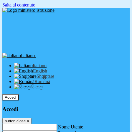
Salta al contenuto
Italiano
Italiano
English
Shqiptare
Română
සිංහල
Accedi
Accedi
button close
×
Nome Utente