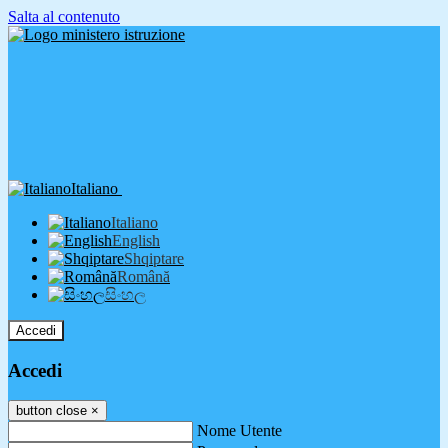
Salta al contenuto
Italiano
Italiano
English
Shqiptare
Română
සිංහල
Accedi
Accedi
button close
×
Nome Utente