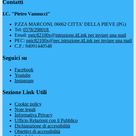
Contatti
I.C. "Pietro Vannucci"
P.ZZA MARCONI, 06062 CITTA' DELLA PIEVE (PG)
Tel:
0578/298018
Email:
pgic82100x@istruzione.it
Link per inviare una mail
PEC:
pgic82100x@pec.istruzione.it
Link per inviare una mail
C.F.: 94091440548
Seguici su
Facebook
Youtube
Instagram
Sezione Link Utili
Cookie policy
Note legali
Informativa Privacy
Ufficio Relazioni con il Pubblico
Dichiarazione di accessibilità
Obiettivi di accessibilità