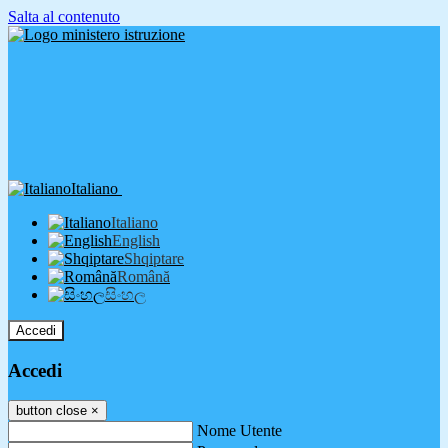
Salta al contenuto
Italiano
Italiano
English
Shqiptare
Română
සිංහල
Accedi
Accedi
button close
×
Nome Utente