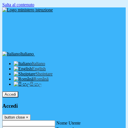
Salta al contenuto
Italiano
Italiano
English
Shqiptare
Română
සිංහල
Accedi
Accedi
button close
×
Nome Utente