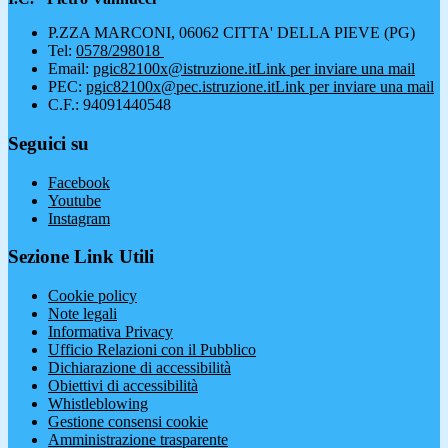
P.ZZA MARCONI, 06062 CITTA' DELLA PIEVE (PG)
Tel:
0578/298018
Email:
pgic82100x@istruzione.it
Link per inviare una mail
PEC:
pgic82100x@pec.istruzione.it
Link per inviare una mail
C.F.: 94091440548
Seguici su
Facebook
Youtube
Instagram
Sezione Link Utili
Cookie policy
Note legali
Informativa Privacy
Ufficio Relazioni con il Pubblico
Dichiarazione di accessibilità
Obiettivi di accessibilità
Whistleblowing
Gestione consensi cookie
Amministrazione trasparente