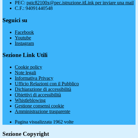
PEC:
pgic82100x@pec.istruzione.it
Link per inviare una mail
C.F.: 94091440548
Seguici su
Facebook
Youtube
Instagram
Sezione Link Utili
Cookie policy
Note legali
Informativa Privacy
Ufficio Relazioni con il Pubblico
Dichiarazione di accessibilità
Obiettivi di accessibilità
Whistleblowing
Gestione consensi cookie
Amministrazione trasparente
Pagina visualizzata
1962
volte
Sezione Copyright