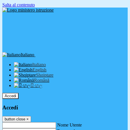
Salta al contenuto
Italiano
Italiano
English
Shqiptare
Română
සිංහල
Accedi
Accedi
button close
×
Nome Utente