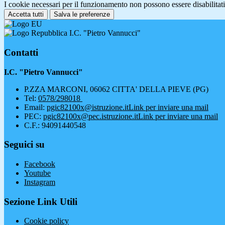
I cookie necessari per il funzionamento non possono essere disabilitati.
Accetta tutti
Salva le preferenze
I.C. "Pietro Vannucci"
Contatti
I.C. "Pietro Vannucci"
P.ZZA MARCONI, 06062 CITTA' DELLA PIEVE (PG)
Tel:
0578/298018
Email:
pgic82100x@istruzione.it
Link per inviare una mail
PEC:
pgic82100x@pec.istruzione.it
Link per inviare una mail
C.F.: 94091440548
Seguici su
Facebook
Youtube
Instagram
Sezione Link Utili
Cookie policy