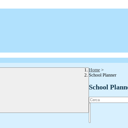
Home
>
School Planner
School Plann