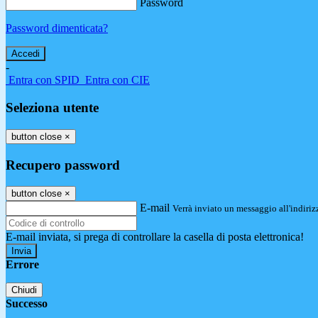
Password
Password dimenticata?
-
Entra con SPID
Entra con CIE
Seleziona utente
button close
×
Recupero password
button close
×
E-mail
Verrà inviato un messaggio all'indirizz
E-mail inviata, si prega di controllare la casella di posta elettronica!
Errore
Chiudi
Successo