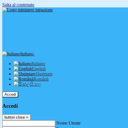
Salta al contenuto
Italiano
Italiano
English
Shqiptare
Română
සිංහල
Accedi
Accedi
button close
×
Nome Utente