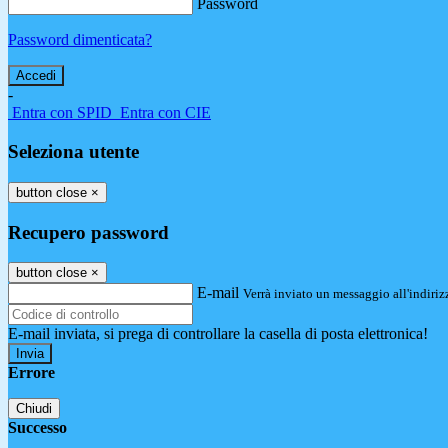
Password
Password dimenticata?
-
Entra con SPID
Entra con CIE
Seleziona utente
button close
×
Recupero password
button close
×
E-mail
Verrà inviato un messaggio all'indirizz
E-mail inviata, si prega di controllare la casella di posta elettronica!
Errore
Chiudi
Successo