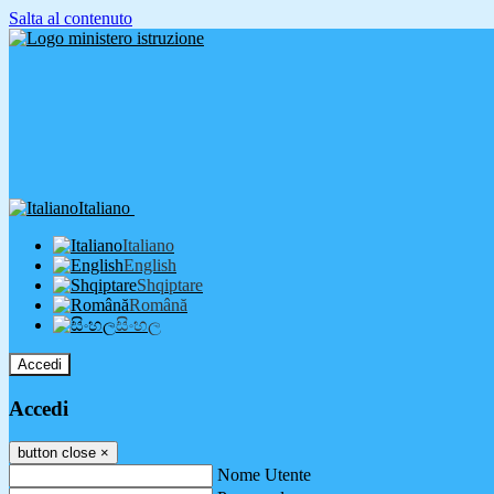
Salta al contenuto
Italiano
Italiano
English
Shqiptare
Română
සිංහල
Accedi
Accedi
button close
×
Nome Utente