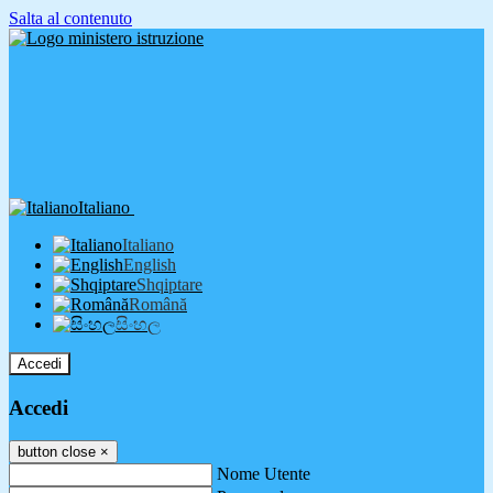
Salta al contenuto
Italiano
Italiano
English
Shqiptare
Română
සිංහල
Accedi
Accedi
button close
×
Nome Utente