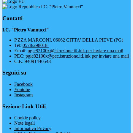
I.C. "Pietro Vannucci"
Contatti
I.C. "Pietro Vannucci"
P.ZZA MARCONI, 06062 CITTA' DELLA PIEVE (PG)
Tel:
0578/298018
Email:
pgic82100x@istruzione.it
Link per inviare una mail
PEC:
pgic82100x@pec.istruzione.it
Link per inviare una mail
C.F.: 94091440548
Seguici su
Facebook
Youtube
Instagram
Sezione Link Utili
Cookie policy
Note legali
Informativa Privacy