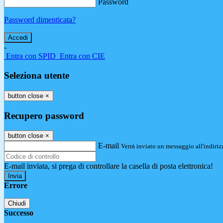
Password
Password dimenticata?
-
Entra con SPID
Entra con CIE
Seleziona utente
button close
×
Recupero password
button close
×
E-mail
Verrà inviato un messaggio all'indirizz
E-mail inviata, si prega di controllare la casella di posta elettronica!
Errore
Chiudi
Successo