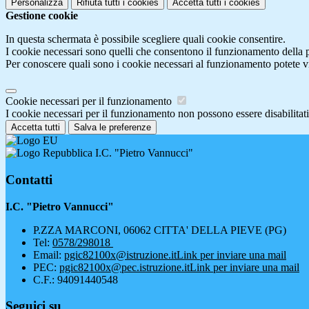
Personalizza
Rifiuta tutti
i cookies
Accetta tutti
i cookies
Gestione cookie
In questa schermata è possibile scegliere quali cookie consentire.
I cookie necessari sono quelli che consentono il funzionamento della pi
Per conoscere quali sono i cookie necessari al funzionamento potete v
Cookie necessari per il funzionamento
I cookie necessari per il funzionamento non possono essere disabilitati.
Accetta tutti
Salva le preferenze
I.C. "Pietro Vannucci"
Contatti
I.C. "Pietro Vannucci"
P.ZZA MARCONI, 06062 CITTA' DELLA PIEVE (PG)
Tel:
0578/298018
Email:
pgic82100x@istruzione.it
Link per inviare una mail
PEC:
pgic82100x@pec.istruzione.it
Link per inviare una mail
C.F.: 94091440548
Seguici su