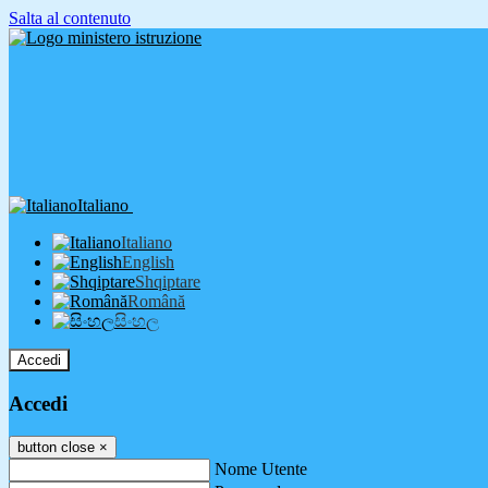
Salta al contenuto
Italiano
Italiano
English
Shqiptare
Română
සිංහල
Accedi
Accedi
button close
×
Nome Utente