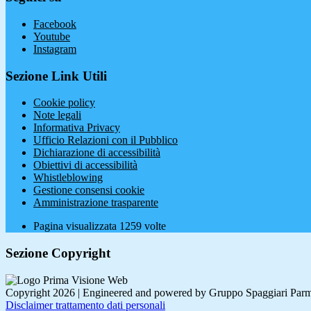
Facebook
Youtube
Instagram
Sezione Link Utili
Cookie policy
Note legali
Informativa Privacy
Ufficio Relazioni con il Pubblico
Dichiarazione di accessibilità
Obiettivi di accessibilità
Whistleblowing
Gestione consensi cookie
Amministrazione trasparente
Pagina visualizzata
1259
volte
Sezione Copyright
Copyright 2026 | Engineered and powered by Gruppo Spaggiari Parm
Disclaimer trattamento dati personali