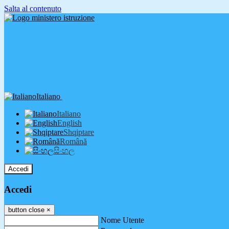
Salta al contenuto
Italiano
Italiano
English
Shqiptare
Română
සිංහල
Accedi
Accedi
button close
×
Nome Utente