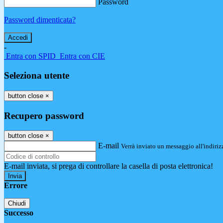
Password
Password dimenticata?
-
Entra con SPID
Entra con CIE
Seleziona utente
button close
×
Recupero password
button close
×
E-mail
Verrà inviato un messaggio all'indirizz
E-mail inviata, si prega di controllare la casella di posta elettronica!
Errore
Chiudi
Successo