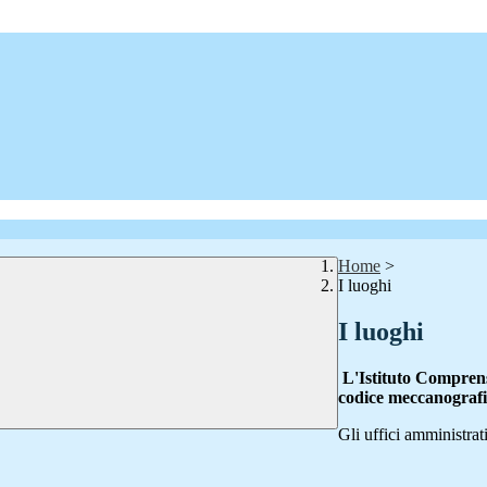
Home
>
I luoghi
I luoghi
L'Istituto Comprens
codice meccanogra
Gli uffici amministrat