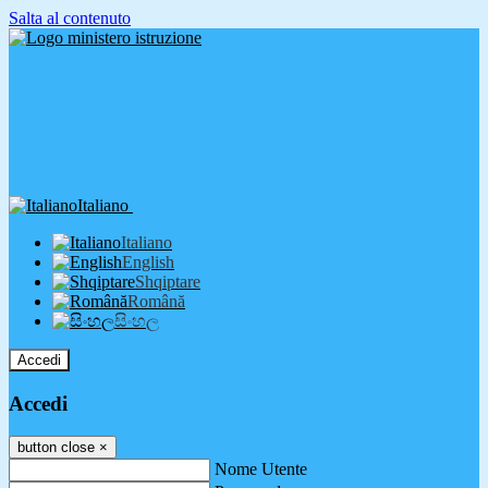
Salta al contenuto
Italiano
Italiano
English
Shqiptare
Română
සිංහල
Accedi
Accedi
button close
×
Nome Utente