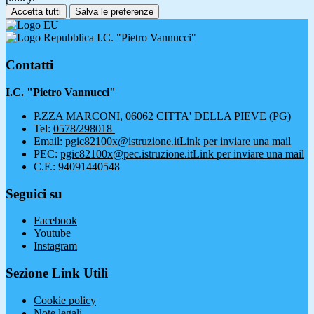
Accetta tutti
Salva le preferenze
I.C. "Pietro Vannucci"
Contatti
I.C. "Pietro Vannucci"
P.ZZA MARCONI, 06062 CITTA' DELLA PIEVE (PG)
Tel:
0578/298018
Email:
pgic82100x@istruzione.it
Link per inviare una mail
PEC:
pgic82100x@pec.istruzione.it
Link per inviare una mail
C.F.: 94091440548
Seguici su
Facebook
Youtube
Instagram
Sezione Link Utili
Cookie policy
Note legali