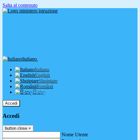
Salta al contenuto
Italiano
Italiano
English
Shqiptare
Română
සිංහල
Accedi
Accedi
button close
×
Nome Utente