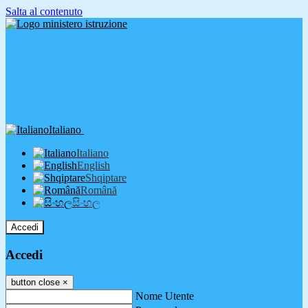
Salta al contenuto
Italiano
Italiano
English
Shqiptare
Română
සිංහල
Accedi
Accedi
button close
×
Nome Utente