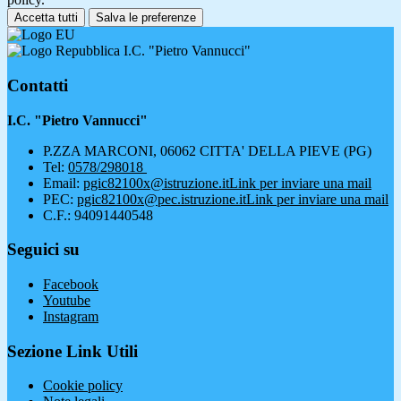
Accetta tutti
Salva le preferenze
I.C. "Pietro Vannucci"
Contatti
I.C. "Pietro Vannucci"
P.ZZA MARCONI, 06062 CITTA' DELLA PIEVE (PG)
Tel:
0578/298018
Email:
pgic82100x@istruzione.it
Link per inviare una mail
PEC:
pgic82100x@pec.istruzione.it
Link per inviare una mail
C.F.: 94091440548
Seguici su
Facebook
Youtube
Instagram
Sezione Link Utili
Cookie policy