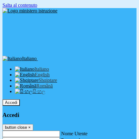
Salta al contenuto
Italiano
Italiano
English
Shqiptare
Română
සිංහල
Accedi
Accedi
button close
×
Nome Utente