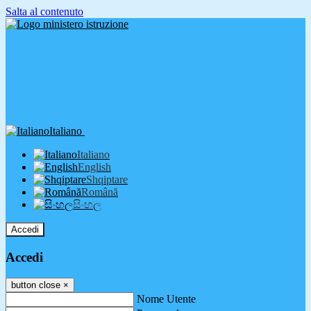
Salta al contenuto
Italiano
Italiano
English
Shqiptare
Română
සිංහල
Accedi
Accedi
button close
×
Nome Utente