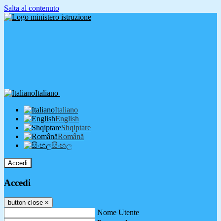
Salta al contenuto
Italiano
Italiano
English
Shqiptare
Română
සිංහල
Accedi
Accedi
button close
×
Nome Utente