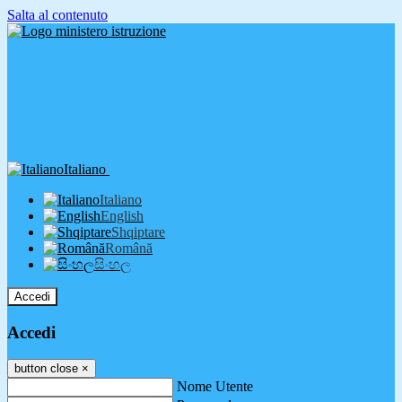
Salta al contenuto
Italiano
Italiano
English
Shqiptare
Română
සිංහල
Accedi
Accedi
button close
×
Nome Utente