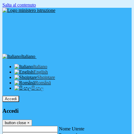
Salta al contenuto
Italiano
Italiano
English
Shqiptare
Română
සිංහල
Accedi
Accedi
button close
×
Nome Utente