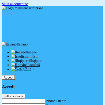
Salta al contenuto
Italiano
Italiano
English
Shqiptare
Română
සිංහල
Accedi
Accedi
button close
×
Nome Utente