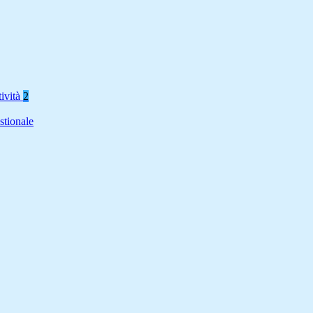
tività
2
stionale