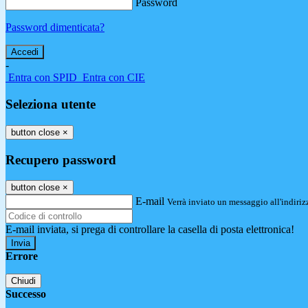
Password
Password dimenticata?
-
Entra con SPID
Entra con CIE
Seleziona utente
button close
×
Recupero password
button close
×
E-mail
Verrà inviato un messaggio all'indirizz
E-mail inviata, si prega di controllare la casella di posta elettronica!
Errore
Chiudi
Successo