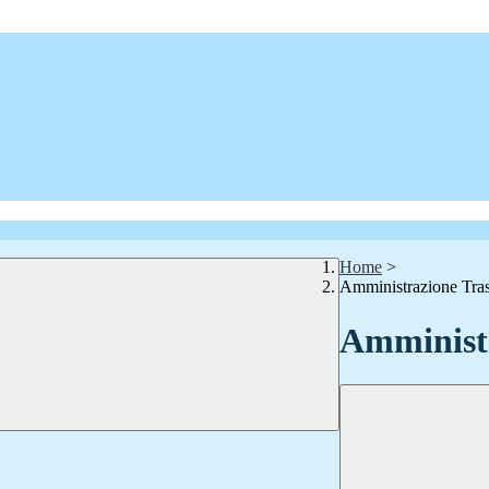
Home
>
Amministrazione Tra
Amministr