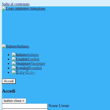
Salta al contenuto
Italiano
Italiano
English
Shqiptare
Română
සිංහල
Accedi
Accedi
button close
×
Nome Utente