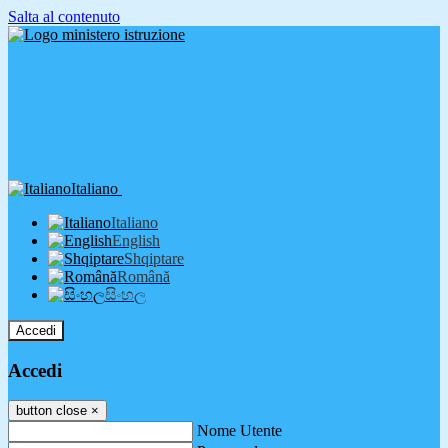
Salta al contenuto
Italiano
Italiano
English
Shqiptare
Română
සිංහල
Accedi
Accedi
button close
×
Nome Utente