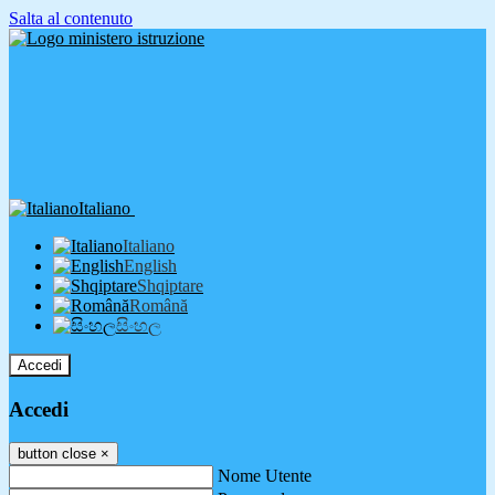
Salta al contenuto
Italiano
Italiano
English
Shqiptare
Română
සිංහල
Accedi
Accedi
button close
×
Nome Utente