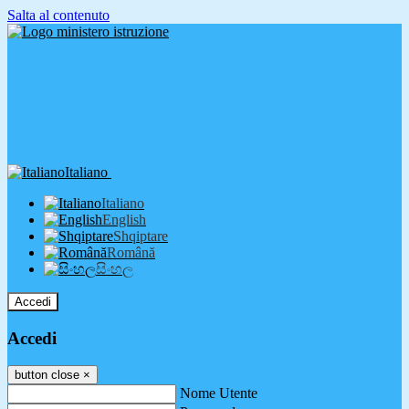
Salta al contenuto
Italiano
Italiano
English
Shqiptare
Română
සිංහල
Accedi
Accedi
button close
×
Nome Utente