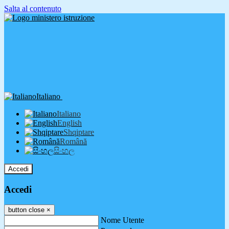
Salta al contenuto
Italiano
Italiano
English
Shqiptare
Română
සිංහල
Accedi
Accedi
button close
×
Nome Utente