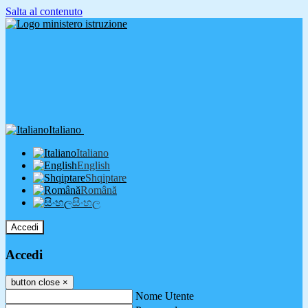
Salta al contenuto
Italiano
Italiano
English
Shqiptare
Română
සිංහල
Accedi
Accedi
button close
×
Nome Utente