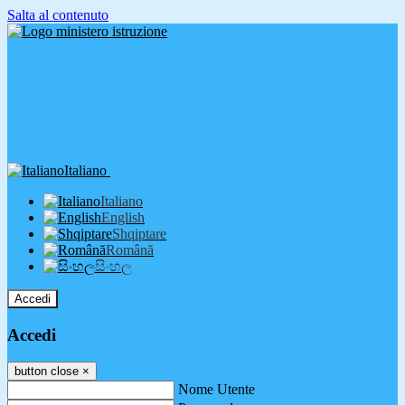
Salta al contenuto
Italiano
Italiano
English
Shqiptare
Română
සිංහල
Accedi
Accedi
button close
×
Nome Utente