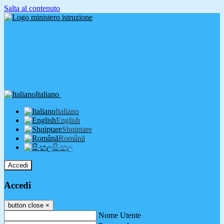
Salta al contenuto
Italiano
Italiano
English
Shqiptare
Română
සිංහල
Accedi
Accedi
button close
×
Nome Utente