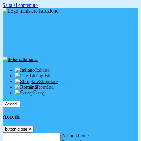
Salta al contenuto
Italiano
Italiano
English
Shqiptare
Română
සිංහල
Accedi
Accedi
button close
×
Nome Utente