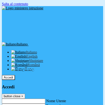
Salta al contenuto
Italiano
Italiano
English
Shqiptare
Română
සිංහල
Accedi
Accedi
button close
×
Nome Utente