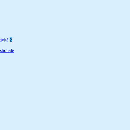
tività
2
stionale