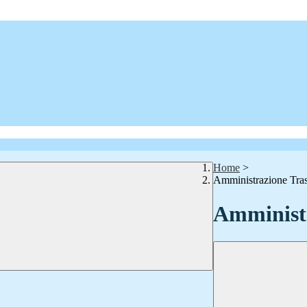
Home
>
Amministrazione Tra
Amministr