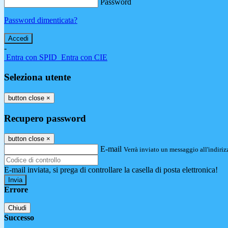
Password
Password dimenticata?
-
Entra con SPID
Entra con CIE
Seleziona utente
button close
×
Recupero password
button close
×
E-mail
Verrà inviato un messaggio all'indirizz
E-mail inviata, si prega di controllare la casella di posta elettronica!
Errore
Chiudi
Successo