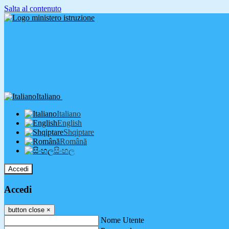
Salta al contenuto
Italiano
Italiano
English
Shqiptare
Română
සිංහල
Accedi
Accedi
button close
×
Nome Utente