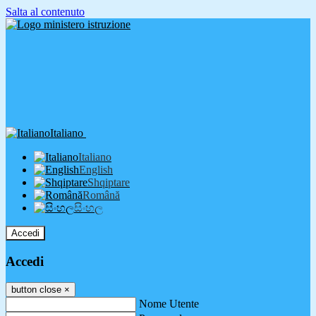
Salta al contenuto
Italiano
Italiano
English
Shqiptare
Română
සිංහල
Accedi
Accedi
button close
×
Nome Utente