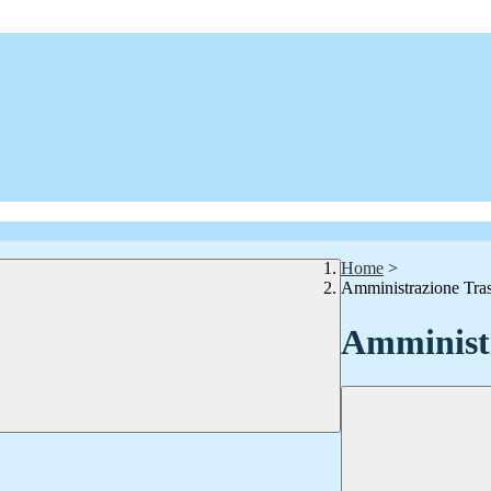
Home
>
Amministrazione Tra
Amministr