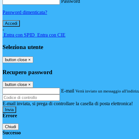
Password
Password dimenticata?
-
Entra con SPID
Entra con CIE
Seleziona utente
button close
×
Recupero password
button close
×
E-mail
Verrà inviato un messaggio all'indirizz
E-mail inviata, si prega di controllare la casella di posta elettronica!
Errore
Chiudi
Successo