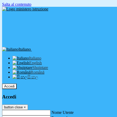
Salta al contenuto
Italiano
Italiano
English
Shqiptare
Română
සිංහල
Accedi
Accedi
button close
×
Nome Utente