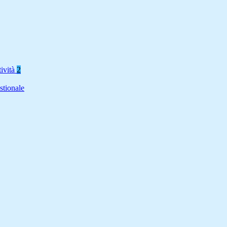
tività
2
stionale