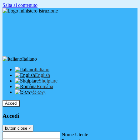
Salta al contenuto
Italiano
Italiano
English
Shqiptare
Română
සිංහල
Accedi
Accedi
button close
×
Nome Utente