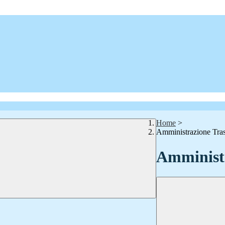
Home
>
Amministrazione Tra
Amministr