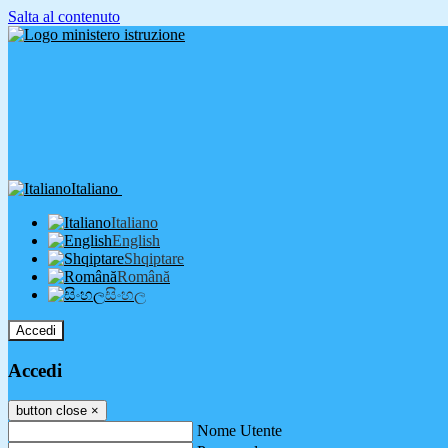
Salta al contenuto
Italiano
Italiano
English
Shqiptare
Română
සිංහල
Accedi
Accedi
button close
×
Nome Utente