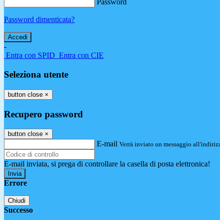
Password
Password dimenticata?
-
Entra con SPID
Entra con CIE
Seleziona utente
button close
×
Recupero password
button close
×
E-mail
Verrà inviato un messaggio all'indirizz
E-mail inviata, si prega di controllare la casella di posta elettronica!
Errore
Chiudi
Successo