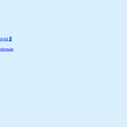
tività
2
stionale