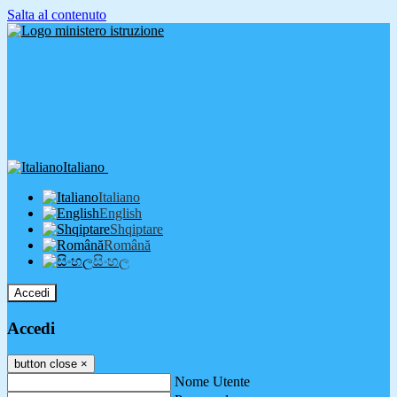
Salta al contenuto
Italiano
Italiano
English
Shqiptare
Română
සිංහල
Accedi
Accedi
button close
×
Nome Utente