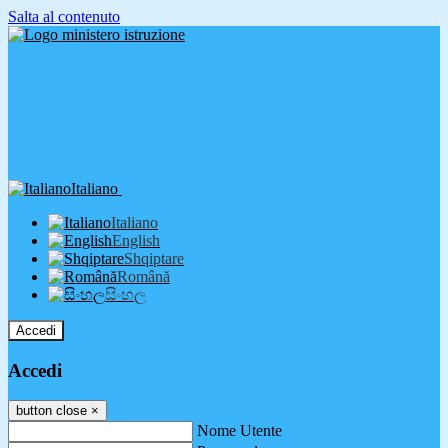
Salta al contenuto
Italiano
Italiano
English
Shqiptare
Română
සිංහල
Accedi
Accedi
button close
×
Nome Utente