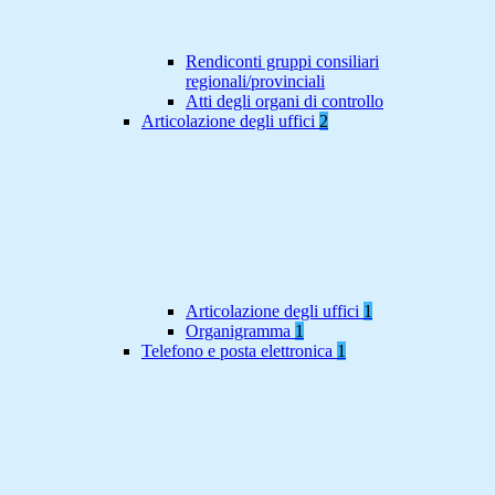
Rendiconti gruppi consiliari
regionali/provinciali
Atti degli organi di controllo
Articolazione degli uffici
2
Articolazione degli uffici
1
Organigramma
1
Telefono e posta elettronica
1