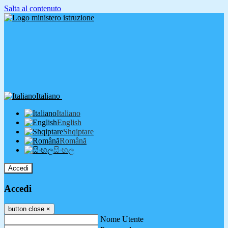
Salta al contenuto
Italiano
Italiano
English
Shqiptare
Română
සිංහල
Accedi
Accedi
button close
×
Nome Utente