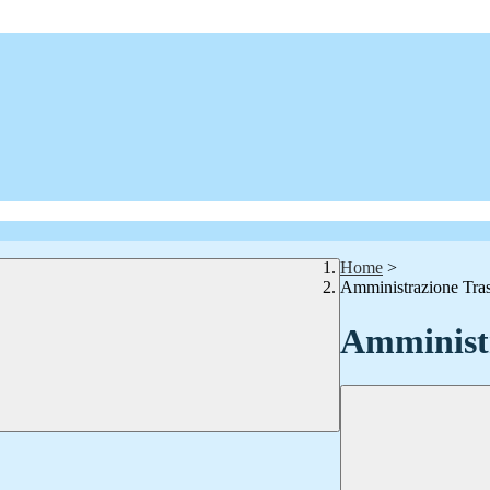
Home
>
Amministrazione Tra
Amministr