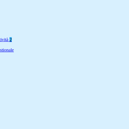
tività
2
stionale