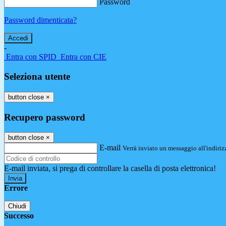
Password
Password dimenticata?
-
Entra con SPID
Entra con CIE
Seleziona utente
button close
×
Recupero password
button close
×
E-mail
Verrà inviato un messaggio all'indirizz
E-mail inviata, si prega di controllare la casella di posta elettronica!
Errore
Chiudi
Successo