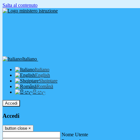
Salta al contenuto
Italiano
Italiano
English
Shqiptare
Română
සිංහල
Accedi
Accedi
button close
×
Nome Utente